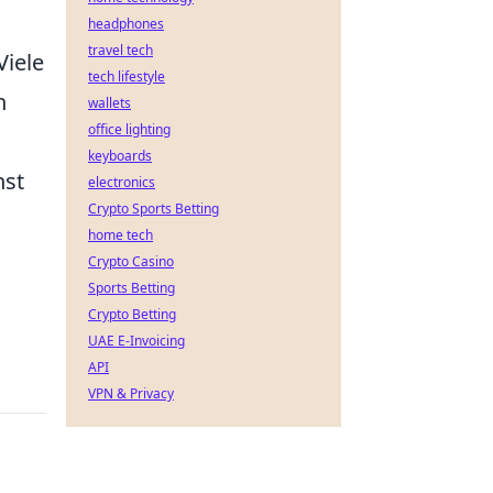
headphones
travel tech
Viele
tech lifestyle
n
wallets
office lighting
keyboards
nst
electronics
Crypto Sports Betting
home tech
Crypto Casino
Sports Betting
Crypto Betting
UAE E-Invoicing
API
VPN & Privacy