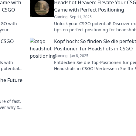
 Game with
Headshot Heaven: Elevate Your CS
in CSGO
Game with Perfect Positioning
Gaming
Sep 11, 2025
SGO with
Unlock your CSGO potential! Discover ex
 your
tips on perfect positioning for headshot
tition
will elevate your game to new heights.
r CSGO
Kopf hoch: So finden Sie die perfek
Positionen für Headshots in CSGO
Gaming
Jun 8, 2025
ls with
Entdecken Sie die Top-Positionen für pe
 potential
Headshots in CSGO! Verbessern Sie Ihr 
eadshot
und dominieren Sie die Konkurrenz jetz
the Future
ure of fast,
over why XRP