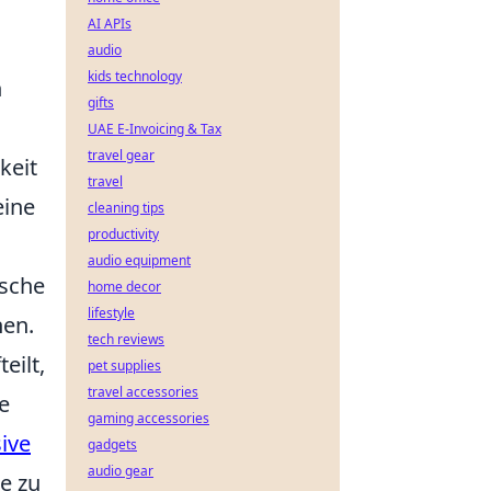
AI APIs
audio
kids technology
h
gifts
UAE E-Invoicing & Tax
travel gear
keit
travel
eine
cleaning tips
productivity
audio equipment
ische
home decor
lifestyle
nen.
tech reviews
eilt,
pet supplies
travel accessories
e
gaming accessories
ive
gadgets
audio gear
de zu