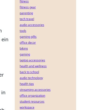
fitness
fitness gear
parenting
tech travel
audio accessories
n
tools
gaming gifts
 ein
office decor
biking
gaming
laptop accessories
health and wellness
back to school
er
audio technology
health tips
streaming accessories
 in
office organization
student resources
workspace