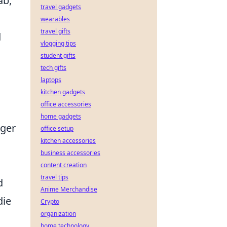
ab,
travel gadgets
wearables
travel gifts
d
vlogging tips
student gifts
tech gifts
laptops
kitchen gadgets
office accessories
home gadgets
nger
office setup
kitchen accessories
business accessories
content creation
travel tips
d
Anime Merchandise
die
Crypto
organization
home technology