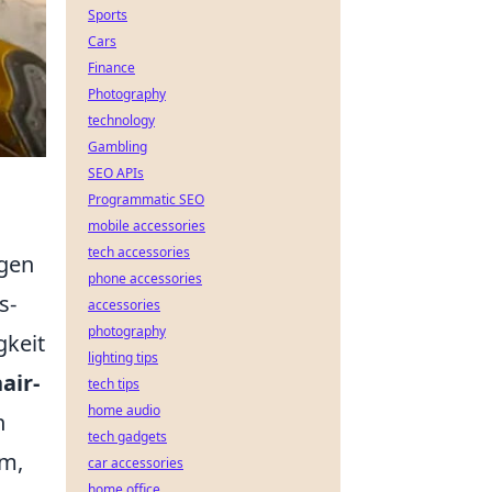
Sports
Cars
Finance
Photography
technology
Gambling
SEO APIs
Programmatic SEO
mobile accessories
tech accessories
agen
phone accessories
s-
accessories
photography
gkeit
lighting tips
air-
tech tips
home audio
n
tech gadgets
am,
car accessories
home office