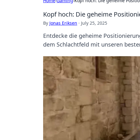
Home
›
Gaming
›
Kopf hoch: Die geheime Positi
Kopf hoch: Die geheime Position
By
Jonas Eriksen
·
July 25, 2025
Entdecke die geheime Positionierun
dem Schlachtfeld mit unseren beste