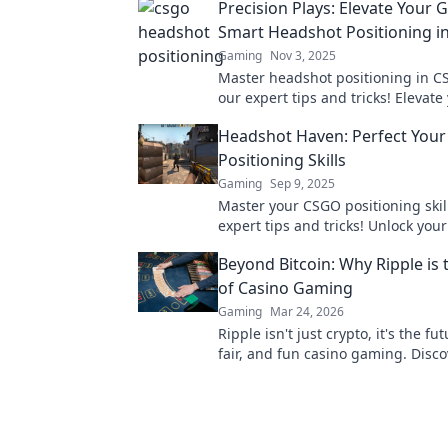
Precision Plays: Elevate Your
Smart Headshot Positioning 
Gaming
Nov 3, 2025
Master headshot positioning in C
our expert tips and tricks! Elevate
gameplay and dominate the compe
Headshot Haven: Perfect You
today!
Positioning Skills
Gaming
Sep 9, 2025
Master your CSGO positioning skil
expert tips and tricks! Unlock your
and dominate the battlefield at H
Beyond Bitcoin: Why Ripple is 
Haven!
of Casino Gaming
Gaming
Mar 24, 2026
Ripple isn't just crypto, it's the fut
fair, and fun casino gaming. Disc
will revolutionize online casinos.