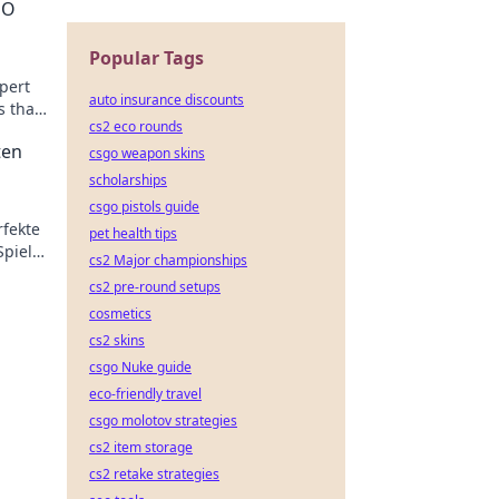
GO
Popular Tags
pert
auto insurance discounts
s that
cs2 eco rounds
ten
csgo weapon skins
scholarships
csgo pistols guide
rfekte
pet health tips
Spiel
cs2 Major championships
t!
cs2 pre-round setups
cosmetics
cs2 skins
csgo Nuke guide
eco-friendly travel
csgo molotov strategies
cs2 item storage
cs2 retake strategies