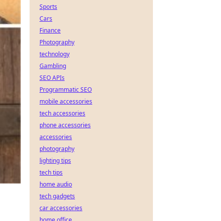
Sports
Cars
Finance
Photography
technology
Gambling
SEO APIs
Programmatic SEO
mobile accessories
tech accessories
phone accessories
accessories
photography
lighting tips
tech tips
home audio
tech gadgets
car accessories
home office