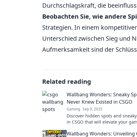
Durchschlagskraft, die beeinflus
Beobachten Sie, wie andere Sp
Strategien. In einem kompetitiv
Unterschied zwischen Sieg und 
Aufmerksamkeit sind der Schlüss
Related reading
Wallbang Wonders: Sneaky Sp
Never Knew Existed in CSGO
Gaming
Sep 9, 2025
Discover hidden spots and sneaky
in CSGO that will elevate your ga
Uncover the Wallbang Wonders y
Wallbang Wonders: Unveiling
knew existed!