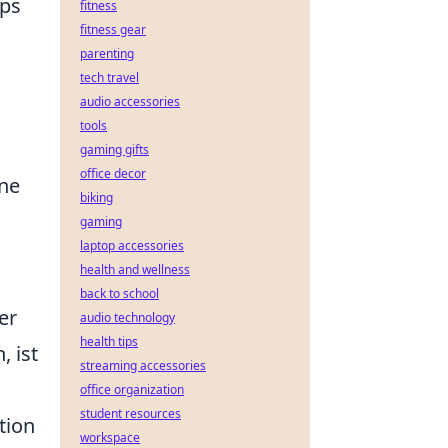
pps
fitness
fitness gear
parenting
tech travel
audio accessories
tools
gaming gifts
office decor
ine
biking
gaming
laptop accessories
health and wellness
back to school
er
audio technology
health tips
 ist
streaming accessories
office organization
student resources
tion
workspace