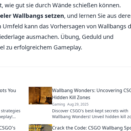
st, wie gut sie durch Wände schießen können.
ieler Wallbangs setzen
, und lernen Sie aus der
en Umfeld kann das Vorhersagen von Wallbangs 
Niederlage ausmachen. Übung, Geduld und
el zu erfolgreichem Gameplay.
ots You
Wallbang Wonders: Uncovering CS
Hidden Kill Zones
Gaming
Aug 29, 2025
 strategies
Discover CSGO's best-kept secrets with
meplay!
Wallbang Wonders! Unveil hidden kill z
ou never
and dominate your opponents like neve
 CSGO's
Crack the Code: CSGO Wallbang Sp
before.