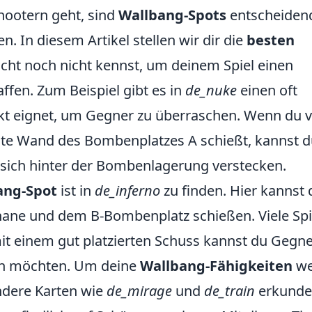
hootern geht, sind
Wallbang-Spots
entscheidend
n. In diesem Artikel stellen wir dir die
besten
leicht noch nicht kennst, um deinem Spiel einen
ffen. Zum Beispiel gibt es in
de_nuke
einen oft
ekt eignet, um Gegner zu überraschen. Wenn du 
chte Wand des Bombenplatzes A schießt, kannst 
ie sich hinter der Bombenlagerung verstecken.
ang-Spot
ist in
de_inferno
zu finden. Hier kannst 
ane und dem B-Bombenplatz schießen. Viele Spi
mit einem gut platzierten Schuss kannst du Gegn
hen möchten. Um deine
Wallbang-Fähigkeiten
we
andere Karten wie
de_mirage
und
de_train
erkunde