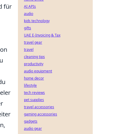
 für
AI APIs
audio
kids technology
gifts
UAE E-Invoicing & Tax
travel gear
von
travel
cleaning tips
du
productivity
audio equipment
home decor
du
lifestyle
eler
tech reviews
pet supplies
er
travel accessories
iter
gaming accessories
gadgets
n,
audio gear