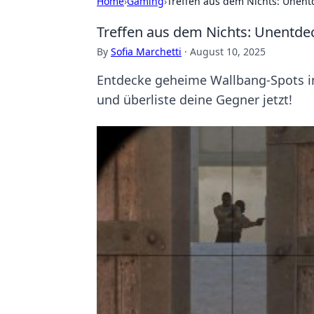
Home
›
Gaming
›
Treffen aus dem Nichts: Unent
Treffen aus dem Nichts: Unentde
By
Sofia Marchetti
·
August 10, 2025
Entdecke geheime Wallbang-Spots in 
und überliste deine Gegner jetzt!