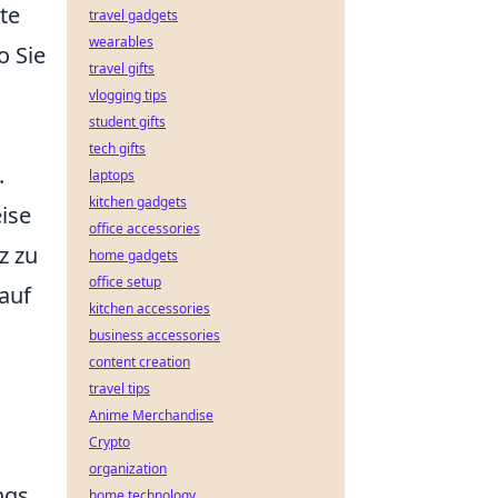
te
travel gadgets
wearables
o Sie
travel gifts
vlogging tips
student gifts
tech gifts
.
laptops
kitchen gadgets
ise
office accessories
z zu
home gadgets
office setup
auf
kitchen accessories
business accessories
content creation
travel tips
Anime Merchandise
Crypto
organization
ngs
home technology