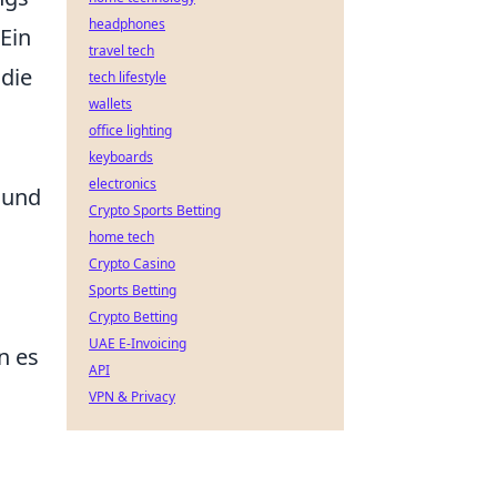
headphones
Ein
travel tech
 die
tech lifestyle
wallets
office lighting
keyboards
electronics
 und
Crypto Sports Betting
home tech
Crypto Casino
Sports Betting
Crypto Betting
UAE E-Invoicing
n es
API
VPN & Privacy