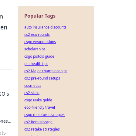
en
Popular Tags
den
auto insurance discounts
cs2 eco rounds
csgo weapon skins
scholarships
csgo pistols guide
pet health tips
cs2 Major championships
cs2 pre-round setups
cosmetics
cs2 skins
GO's
csgo Nuke guide
eco-friendly travel
csgo molotov strategies
ones
cs2 item storage
r
cs2 retake strategies
ots