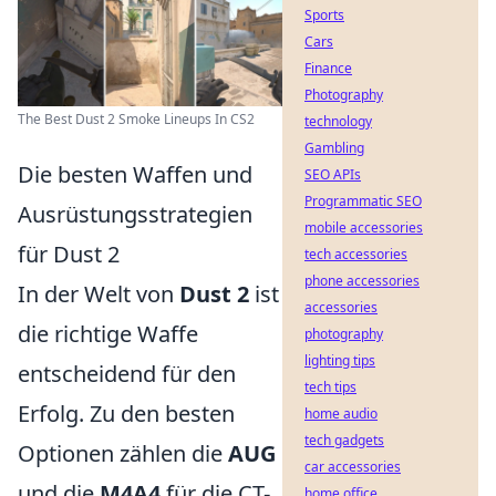
Sports
Cars
Finance
Photography
The Best Dust 2 Smoke Lineups In CS2
technology
Gambling
Die besten Waffen und
SEO APIs
Programmatic SEO
Ausrüstungsstrategien
mobile accessories
für Dust 2
tech accessories
phone accessories
In der Welt von
Dust 2
ist
accessories
die richtige Waffe
photography
lighting tips
entscheidend für den
tech tips
Erfolg. Zu den besten
home audio
tech gadgets
Optionen zählen die
AUG
car accessories
und die
M4A4
für die CT-
home office