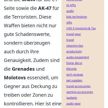
AI APIs
Seite sowie die
AK-47
für
audio
die Terroristen. Diese
kids technology
gifts
Waffen bieten nicht nur
UAE E-Invoicing & Tax
gute Schadenswerte,
travel gear
travel
sondern überzeugen
cleaning tips
auch durch ihre
productivity
audio equipment
Genauigkeit. Zudem sind
home decor
die
Grenades
und
lifestyle
tech reviews
Molotovs
essenziell, um
pet supplies
Gegner aus Deckung zu
travel accessories
gaming accessories
treiben oder Zonen zu
gadgets
kontrollieren. Hier ist eine
audio gear