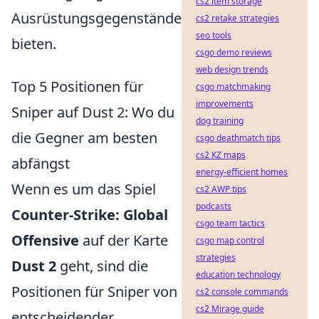
cs2 item storage
Ausrüstungsgegenstände
cs2 retake strategies
seo tools
bieten.
csgo demo reviews
web design trends
Top 5 Positionen für
csgo matchmaking
improvements
Sniper auf Dust 2: Wo du
dog training
die Gegner am besten
csgo deathmatch tips
cs2 KZ maps
abfängst
energy-efficient homes
Wenn es um das Spiel
cs2 AWP tips
podcasts
Counter-Strike: Global
csgo team tactics
Offensive
auf der Karte
csgo map control
strategies
Dust 2
geht, sind die
education technology
Positionen für Sniper von
cs2 console commands
cs2 Mirage guide
entscheidender