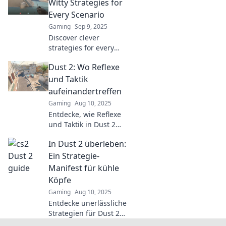
dominate the game like
Witty Strategies for
never before.
Every Scenario
Gaming
Sep 9, 2025
Discover clever
strategies for every
Dust 2 scenario! Unlock
Dust 2: Wo Reflexe
your gaming potential
with our witty insights
und Taktik
and tackle dilemmas
aufeinandertreffen
like a pro!
Gaming
Aug 10, 2025
Entdecke, wie Reflexe
und Taktik in Dust 2
aufeinandertreffen!
In Dust 2 überleben:
Tipps und Strategien
für den ultimativen
Ein Strategie-
Erfolg im Spiel!
Manifest für kühle
Köpfe
Gaming
Aug 10, 2025
Entdecke unerlässliche
Strategien für Dust 2
und werde zum