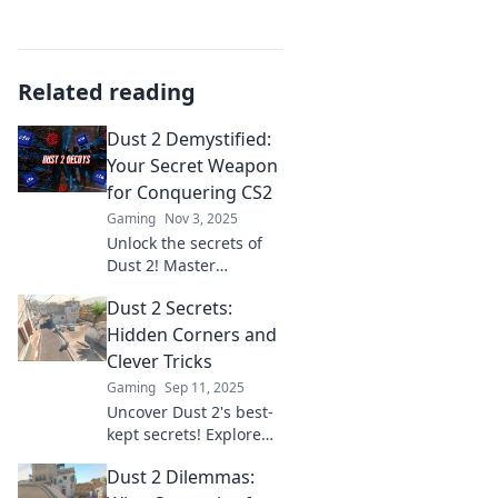
Related reading
Dust 2 Demystified:
Your Secret Weapon
for Conquering CS2
Gaming
Nov 3, 2025
Unlock the secrets of
Dust 2! Master
strategies, tips, and
Dust 2 Secrets:
tricks to dominate CS2
like a pro. Click to level
Hidden Corners and
up your gameplay!
Clever Tricks
Gaming
Sep 11, 2025
Uncover Dust 2's best-
kept secrets! Explore
hidden corners and
Dust 2 Dilemmas:
master clever tricks to