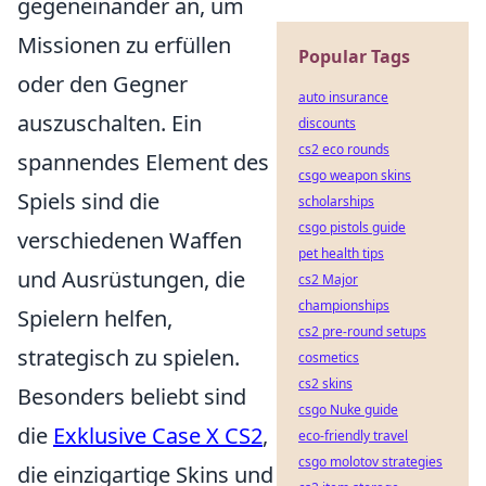
gegeneinander an, um
Missionen zu erfüllen
Popular Tags
oder den Gegner
auto insurance
auszuschalten. Ein
discounts
cs2 eco rounds
spannendes Element des
csgo weapon skins
Spiels sind die
scholarships
csgo pistols guide
verschiedenen Waffen
pet health tips
und Ausrüstungen, die
cs2 Major
championships
Spielern helfen,
cs2 pre-round setups
strategisch zu spielen.
cosmetics
cs2 skins
Besonders beliebt sind
csgo Nuke guide
die
Exklusive Case X CS2
,
eco-friendly travel
csgo molotov strategies
die einzigartige Skins und