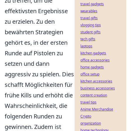
zu treffen, um die
travel gadgets
effektivsten Ergebnisse
wearables
travel gifts
zu erzielen. Zu den
vlogging tips
bewährten Strategien
student gifts
tech gifts
gehört es, in der ersten
laptops
Runde auf Pistolen zu
kitchen gadgets
office accessories
setzen und dann
home gadgets
aggressiv zu spielen. Dies
office setup
kitchen accessories
schafft Möglichkeiten für
business accessories
frühe Kills und erhöht die
content creation
travel tips
Wahrscheinlichkeit, die
Anime Merchandise
folgenden Runden zu
Crypto
organization
gewinnen. Zudem ist
home technology