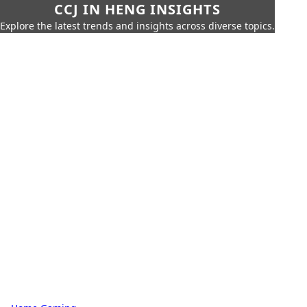
CCJ IN HENG INSIGHTS
Explore the latest trends and insights across diverse topics.