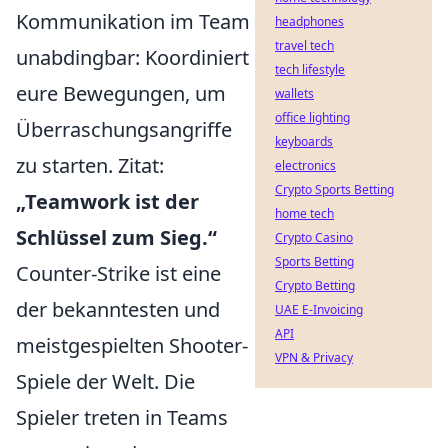
Kommunikation im Team
headphones
travel tech
unabdingbar: Koordiniert
tech lifestyle
eure Bewegungen, um
wallets
office lighting
Überraschungsangriffe
keyboards
zu starten. Zitat:
electronics
Crypto Sports Betting
„Teamwork ist der
home tech
Schlüssel zum Sieg.“
Crypto Casino
Sports Betting
Counter-Strike ist eine
Crypto Betting
der bekanntesten und
UAE E-Invoicing
API
meistgespielten Shooter-
VPN & Privacy
Spiele der Welt. Die
Spieler treten in Teams