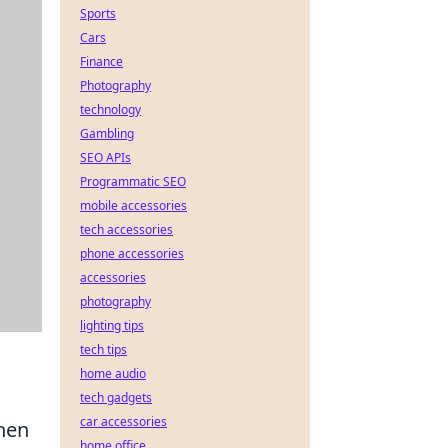
Sports
Cars
Finance
Photography
technology
Gambling
SEO APIs
Programmatic SEO
mobile accessories
tech accessories
phone accessories
accessories
photography
lighting tips
tech tips
home audio
tech gadgets
car accessories
hen
home office