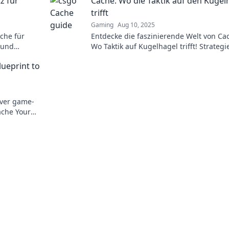
z für
Cache: Wo die Taktik auf den Kugel
gewinnen!
trifft
Gaming
Aug 10, 2025
che für
Entdecke die faszinierende Welt von Ca
 und
Wo Taktik auf Kugelhagel trifft! Strategi
en
Tipps und spannende Einblicke warten 
lueprint to
dich!
over game-
ache Your
attlefield!