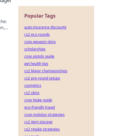
hagel
Popular Tags
che:
en,
auto insurance discounts
auf
cs2 eco rounds
csgo weapon skins
scholarships
csgo pistols guide
pet health tips
cs2 Major championships
cs2 pre-round setups
cosmetics
cs2 skins
csgo Nuke guide
eco-friendly travel
csgo molotov strategies
cs2 item storage
cs2 retake strategies