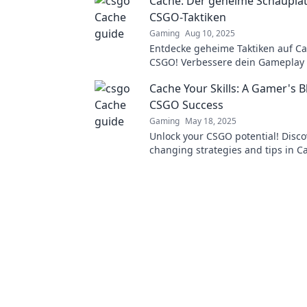
Cache: Der geheime Schauplat
Sieg!
CSGO-Taktiken
Gaming
Aug 10, 2025
Entdecke geheime Taktiken auf Ca
CSGO! Verbessere dein Gameplay
überliste deine Gegner – die best
Cache Your Skills: A Gamer's B
Strategien warten auf dich!
CSGO Success
Gaming
May 18, 2025
Unlock your CSGO potential! Disc
changing strategies and tips in C
Skills for ultimate success on the b