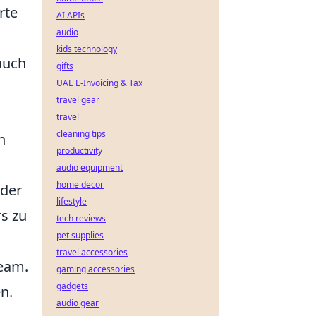
rte
AI APIs
audio
kids technology
auch
gifts
UAE E-Invoicing & Tax
travel gear
travel
cleaning tips
n
productivity
audio equipment
home decor
 der
lifestyle
s zu
tech reviews
pet supplies
travel accessories
eam.
gaming accessories
gadgets
n.
audio gear