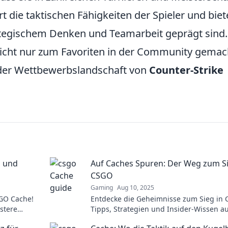
t die taktischen Fähigkeiten der Spieler und biet
tegischem Denken und Teamarbeit geprägt sind.
nicht nur zum Favoriten in der Community gemac
 der Wettbewerbslandschaft von
Counter-Strike
s und
Auf Caches Spuren: Der Weg zum Si
CSGO
Gaming
Aug 10, 2025
GO Cache!
Entdecke die Geheimnisse zum Sieg in 
istere
Tipps, Strategien und Insider-Wissen a
en nächsten
Spuren der besten Caches. Jetzt lesen 