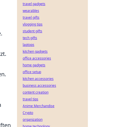
travel gadgets
wearables
travel gifts
vlogging tips
student gifts
.
tech gifts
laptops
kitchen gadgets
zt.
office accessories
home gadgets
office setup
en.
kitchen accessories
business accessories
content creation
travel tips
n
Anime Merchandise
Crypto
organization
aften
home technology