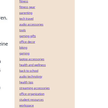
fitness
fitness gear
parenting
ren.
tech travel
audio accessories
tools
gaming gifts
office decor
eine
biking
gaming
laptop accessories
n
health and wellness
s
back to school
audio technology
health tips
n
streaming accessories
office organization
student resources
workspace