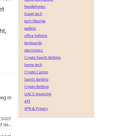
headphones
et
travel tech
tech lifestyle
wallets
ht,
office lighting
keyboards
electronics
Crypto Sports Betting
home tech
Crypto Casino
Sports Betting
Crypto Betting
UAE E-Invoicing
eg in
API
VPN & Privacy
CSGO!
uf den
und