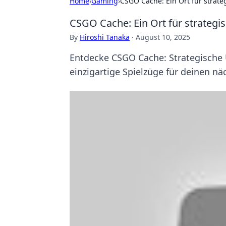
Home
›
Gaming
›
CSGO Cache: Ein Ort für strat
CSGO Cache: Ein Ort für strateg
By
Hiroshi Tanaka
·
August 10, 2025
Entdecke CSGO Cache: Strategische 
einzigartige Spielzüge für deinen nä