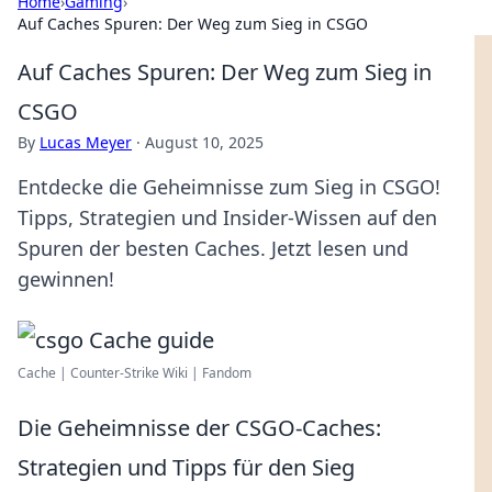
Home
›
Gaming
›
Auf Caches Spuren: Der Weg zum Sieg in CSGO
Auf Caches Spuren: Der Weg zum Sieg in
CSGO
By
Lucas Meyer
·
August 10, 2025
Entdecke die Geheimnisse zum Sieg in CSGO!
Tipps, Strategien und Insider-Wissen auf den
Spuren der besten Caches. Jetzt lesen und
gewinnen!
Cache | Counter-Strike Wiki | Fandom
Die Geheimnisse der CSGO-Caches:
Strategien und Tipps für den Sieg