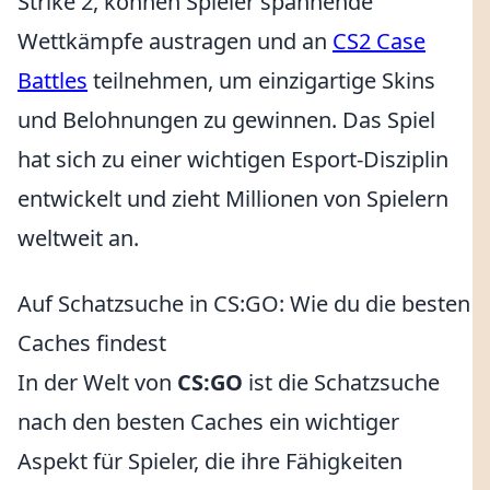
Strike 2, können Spieler spannende
Wettkämpfe austragen und an
CS2 Case
Battles
teilnehmen, um einzigartige Skins
und Belohnungen zu gewinnen. Das Spiel
hat sich zu einer wichtigen Esport-Disziplin
entwickelt und zieht Millionen von Spielern
weltweit an.
Auf Schatzsuche in CS:GO: Wie du die besten
Caches findest
In der Welt von
CS:GO
ist die Schatzsuche
nach den besten Caches ein wichtiger
Aspekt für Spieler, die ihre Fähigkeiten