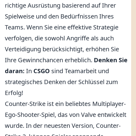
richtige Ausrüstung basierend auf Ihrer
Spielweise und den Bedürfnissen Ihres
Teams. Wenn Sie eine effektive Strategie
verfolgen, die sowohl Angriffe als auch
Verteidigung berücksichtigt, erhöhen Sie
Ihre Gewinnchancen erheblich.
Denken Sie
daran:
In
CSGO
sind Teamarbeit und
strategisches Denken der Schlüssel zum
Erfolg!
Counter-Strike ist ein beliebtes Multiplayer-
Ego-Shooter-Spiel, das von Valve entwickelt
wurde. In der neuesten Version, Counter-