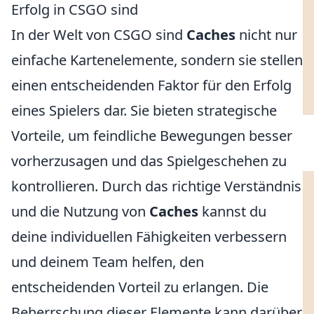
Erfolg in CSGO sind
In der Welt von CSGO sind
Caches
nicht nur
einfache Kartenelemente, sondern sie stellen
einen entscheidenden Faktor für den Erfolg
eines Spielers dar. Sie bieten strategische
Vorteile, um feindliche Bewegungen besser
vorherzusagen und das Spielgeschehen zu
kontrollieren. Durch das richtige Verständnis
und die Nutzung von
Caches
kannst du
deine individuellen Fähigkeiten verbessern
und deinem Team helfen, den
entscheidenden Vorteil zu erlangen. Die
Beherrschung dieser Elemente kann darüber