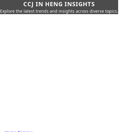
CCJ IN HENG INSIGHTS
Explore the latest trends and insights across diverse topics.