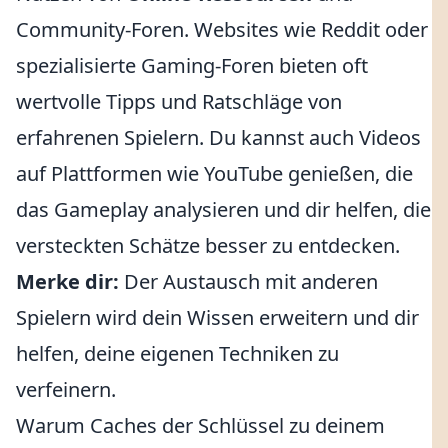
Community-Foren. Websites wie Reddit oder
spezialisierte Gaming-Foren bieten oft
wertvolle Tipps und Ratschläge von
erfahrenen Spielern. Du kannst auch Videos
auf Plattformen wie YouTube genießen, die
das Gameplay analysieren und dir helfen, die
versteckten Schätze besser zu entdecken.
Merke dir:
Der Austausch mit anderen
Spielern wird dein Wissen erweitern und dir
helfen, deine eigenen Techniken zu
verfeinern.
Warum Caches der Schlüssel zu deinem