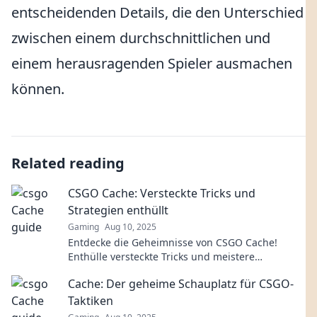
entscheidenden Details, die den Unterschied
zwischen einem durchschnittlichen und
einem herausragenden Spieler ausmachen
können.
Related reading
CSGO Cache: Versteckte Tricks und
Strategien enthüllt
Gaming
Aug 10, 2025
Entdecke die Geheimnisse von CSGO Cache!
Enthülle versteckte Tricks und meistere
unschlagbare Strategien für deinen nächsten
Cache: Der geheime Schauplatz für CSGO-
Sieg!
Taktiken