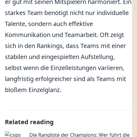
er gut mit seinen Mitspielern harmoniert. Ein
starkes Team benötigt nicht nur individuelle
Talente, sondern auch effektive
Kommunikation und Teamarbeit. Oft zeigt
sich in den Rankings, dass Teams mit einer
stabilen und eingespielten Aufstellung,
selbst wenn die Einzelleistungen variieren,
langfristig erfolgreicher sind als Teams mit
bloßem Einzelglanz.
Related reading
Die Rangliste der Champions: Wer führt die