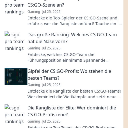
CS:GO-Szene an?
Gaming
Jul 25, 2025
Entdecke die Top-Spieler der CS:GO-Szene und
erfahre, wer die Rangliste anführt! Tauche ein in
die Welt der Champions!
Das große Ranking: Welches CS:GO-Team
hat die Nase vorn?
Gaming
Jul 25, 2025
Entdecke, welches CS:GO-Team die
Führungsposition einnimmt! Spannende
Analysen und Rankings warten auf dich. Klicke
Gipfel der CS:GO-Profis: Wo stehen die
jetzt für mehr!
besten Teams?
Gaming
Jul 25, 2025
Entdecke die Rangliste der besten CS:GO-Teams!
Wer dominiert die Wettkämpfe und setzt neue
Maßstäbe im E-Sport? Finde es heraus!
Die Rangliste der Elite: Wer dominiert die
CS:GO-Profiszene?
Gaming
Jul 25, 2025
Entdecke die Top-Teams der CS:GO-Profiszene!