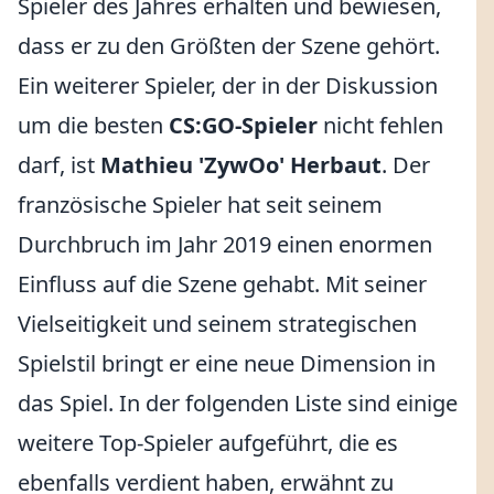
Spieler des Jahres erhalten und bewiesen,
dass er zu den Größten der Szene gehört.
Ein weiterer Spieler, der in der Diskussion
um die besten
CS:GO-Spieler
nicht fehlen
darf, ist
Mathieu 'ZywOo' Herbaut
. Der
französische Spieler hat seit seinem
Durchbruch im Jahr 2019 einen enormen
Einfluss auf die Szene gehabt. Mit seiner
Vielseitigkeit und seinem strategischen
Spielstil bringt er eine neue Dimension in
das Spiel. In der folgenden Liste sind einige
weitere Top-Spieler aufgeführt, die es
ebenfalls verdient haben, erwähnt zu