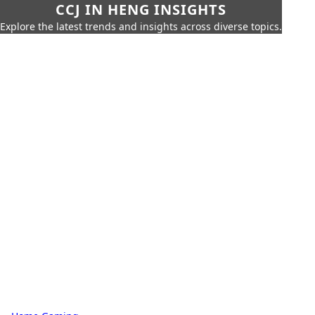
CCJ IN HENG INSIGHTS
Explore the latest trends and insights across diverse topics.