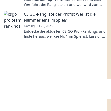
Wer führt die Rangliste an und wer wird zum
Champion gekrönt? Jetzt mehr erfahren!
CS:GO-Rangliste der Profis: Wer ist die
Nummer eins im Spiel?
Gaming
Jul 25, 2025
Entdecke die aktuellen CS:GO Profi-Rankings und
finde heraus, wer die Nr. 1 im Spiel ist. Lass dir
die besten Spieler nicht entgehen!