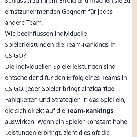
Schlüssel zu ihrem Erfolg und machen sie zu
ernstzunehmenden Gegnern für jedes
andere Team.
Wie beeinflussen individuelle
Spielerleistungen die Team-Rankings in
CS:GO?
Die individuellen Spielerleistungen sind
entscheidend für den Erfolg eines Teams in
CS:GO. Jeder Spieler bringt einzigartige
Fähigkeiten und Strategien in das Spiel ein,
die sich direkt auf die
Team-Rankings
auswirken. Wenn ein Spieler konstant hohe
Leistungen erbringt, zieht dies oft die