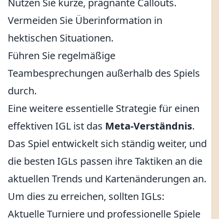
Nutzen Sie kurze, prägnante Callouts.
Vermeiden Sie Überinformation in
hektischen Situationen.
Führen Sie regelmäßige
Teambesprechungen außerhalb des Spiels
durch.
Eine weitere essentielle Strategie für einen
effektiven IGL ist das
Meta-Verständnis
.
Das Spiel entwickelt sich ständig weiter, und
die besten IGLs passen ihre Taktiken an die
aktuellen Trends und Kartenänderungen an.
Um dies zu erreichen, sollten IGLs:
Aktuelle Turniere und professionelle Spiele