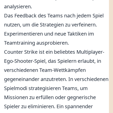
analysieren.
Das Feedback des Teams nach jedem Spiel
nutzen, um die Strategien zu verfeinern.
Experimentieren und neue Taktiken im
Teamtraining ausprobieren.
Counter Strike ist ein beliebtes Multiplayer-
Ego-Shooter-Spiel, das Spielern erlaubt, in
verschiedenen Team-Wettkämpfen
gegeneinander anzutreten. In verschiedenen
Spielmodi strategisieren Teams, um
Missionen zu erfüllen oder gegnerische
Spieler zu eliminieren. Ein spannender