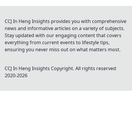
CCJ In Heng Insights provides you with comprehensive
news and informative articles on a variety of subjects.
Stay updated with our engaging content that covers
everything from current events to lifestyle tips,
ensuring you never miss out on what matters most.
CCJ In Heng Insights
Copyright. All rights reserved
2020-
2026