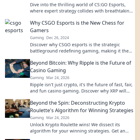
Dive into the thrilling world of CS:GO Esports,
where expert strategy collides with breathtaking
chaos for unmissable action!
Why CSGO Esports is the New Chess for
Gamers
Gaming
Dec 26, 2024
Discover why CSGO esports is the strategic
battleground redefining gaming, making it the
ultimate new chess for the modern gamer!
Beyond Bitcoin: Why Ripple is the Future of
Casino Gaming
Gaming
Mar 24, 2026
Ripple isn't just crypto, it's the future of fast, fair,
and fun casino gaming. Discover why XRP will
revolutionize online casinos.
Beyond the Spin: Deconstructing Krypto
Roulette's Algorithm for Winning Strategies
Gaming
Mar 24, 2026
Unlock Krypto Roulette wins! We dissect its
algorithm for your winning strategies. Get an
edge beyond the spin. Click to master the game!