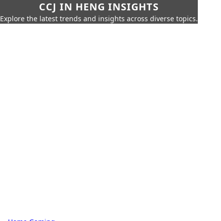
CCJ IN HENG INSIGHTS
Explore the latest trends and insights across diverse topics.