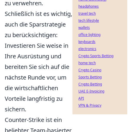
zu verwehren.
headphones
Schließlich ist es wichtig,
travel tech
tech lifestyle
auch die Sparstrategie
wallets
zu berücksichtigen:
office lighting
keyboards
Investieren Sie weise in
electronics
Ihre Ausrüstung und
Crypto Sports Betting
home tech
bereiten Sie sich auf die
Crypto Casino
nächste Runde vor, um
Sports Betting
Crypto Betting
die wirtschaftlichen
UAE E-Invoicing
Vorteile langfristig zu
API
VPN & Privacy
sichern.
Counter-Strike ist ein
beliebter Team-basierter