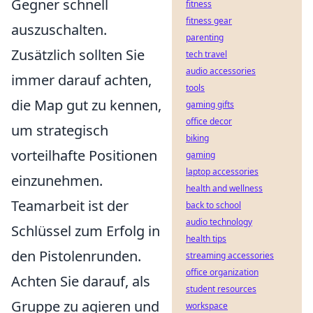
Gegner schnell
fitness
fitness gear
auszuschalten.
parenting
Zusätzlich sollten Sie
tech travel
audio accessories
immer darauf achten,
tools
die Map gut zu kennen,
gaming gifts
office decor
um strategisch
biking
vorteilhafte Positionen
gaming
laptop accessories
einzunehmen.
health and wellness
Teamarbeit ist der
back to school
audio technology
Schlüssel zum Erfolg in
health tips
den Pistolenrunden.
streaming accessories
office organization
Achten Sie darauf, als
student resources
Gruppe zu agieren und
workspace