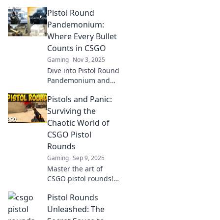
Pistol Round
Pandemonium:
Where Every Bullet
Counts in CSGO
Gaming
Nov 3, 2025
Dive into Pistol Round
Pandemonium and
discover tips, tricks,
Pistols and Panic:
and strategies to
dominate with every
Surviving the
bullet in CSGO!
Chaotic World of
CSGO Pistol
Rounds
Gaming
Sep 9, 2025
Master the art of
CSGO pistol rounds!
Discover survival tips
Pistol Rounds
and strategies to
thrive in chaotic
Unleashed: The
battles. Unlock your