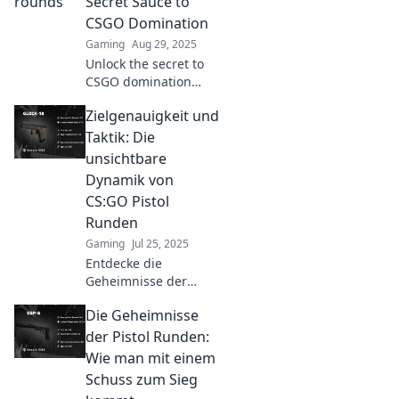
Secret Sauce to
winning potential
CSGO Domination
now!
Gaming
Aug 29, 2025
Unlock the secret to
CSGO domination
with expert tips on
Zielgenauigkeit und
pistol rounds! Elevate
your game and
Taktik: Die
outsmart the
unsichtbare
competition today!
Dynamik von
CS:GO Pistol
Runden
Gaming
Jul 25, 2025
Entdecke die
Geheimnisse der
Zielgenauigkeit und
Die Geheimnisse
Taktik in CS:GO Pistol
Runden und
der Pistol Runden:
verbessere dein
Wie man mit einem
Gameplay mit
Schuss zum Sieg
unsichtbaren