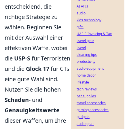
entscheidend, die
AI APIs
audio
richtige Strategie zu
kids technology
wählen. Beginnen Sie
gifts
UAE E-Invoicing & Tax
mit der Auswahl einer
travel gear
effektiven Waffe, wobei
travel
cleaning tips
die
USP-S
für Terroristen
productivity
und die
Glock 17
für CTs
audio equipment
home decor
eine gute Wahl sind.
lifestyle
Nutzen Sie die hohen
tech reviews
pet supplies
Schaden
- und
travel accessories
Genauigkeitswerte
gaming accessories
gadgets
dieser Waffen, um Ihre
audio gear