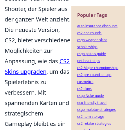
Shooter, der Spieler aus
Popular Tags
der ganzen Welt anzieht.
auto insurance discounts
Die neueste Version,
cs2 eco rounds
CS2, bietet verschiedene
csgo weapon skins
scholarships
Möglichkeiten zur
csgo pistols guide
Anpassung, wie das
CS2
pet health tips
cs2 Major championships
Skins upgraden
, um das
cs2 pre-round setups
Spielerlebnis zu
cosmetics
cs2 skins
verbessern. Mit
csgo Nuke guide
spannenden Karten und
eco-friendly travel
csgo molotov strategies
strategischem
cs2 item storage
Gameplay bleibt es ein
cs2 retake strategies