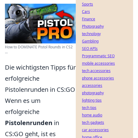
Sports
Cars
Finance
Photography
technology
Gambling
How to DOMINATE Pistol Rounds in CS2
SEO APIs
...
Programmatic SEO
mobile accessories
Die wichtigsten Tipps für
tech accessories
erfolgreiche
phone accessories
accessories
Pistolenrunden in CS:GO
photography
Wenn es um
lighting tips
tech tips
erfolgreiche
home audio
Pistolenrunden
in
tech gadgets
car accessories
CS:GO geht, ist es
home office