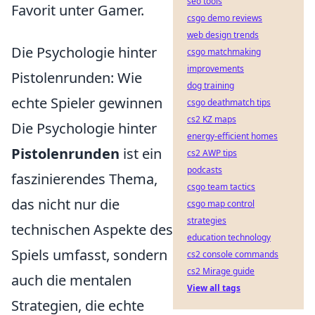
seo tools
Favorit unter Gamer.
csgo demo reviews
web design trends
Die Psychologie hinter
csgo matchmaking
improvements
Pistolenrunden: Wie
dog training
echte Spieler gewinnen
csgo deathmatch tips
cs2 KZ maps
Die Psychologie hinter
energy-efficient homes
Pistolenrunden
ist ein
cs2 AWP tips
podcasts
faszinierendes Thema,
csgo team tactics
das nicht nur die
csgo map control
strategies
technischen Aspekte des
education technology
Spiels umfasst, sondern
cs2 console commands
cs2 Mirage guide
auch die mentalen
View all tags
Strategien, die echte