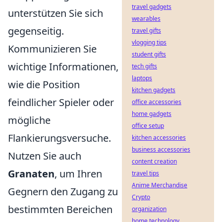
travel gadgets
unterstützen Sie sich
wearables
gegenseitig.
travel gifts
vlogging tips
Kommunizieren Sie
student gifts
wichtige Informationen,
tech gifts
laptops
wie die Position
kitchen gadgets
feindlicher Spieler oder
office accessories
home gadgets
mögliche
office setup
Flankierungsversuche.
kitchen accessories
business accessories
Nutzen Sie auch
content creation
Granaten
, um Ihren
travel tips
Anime Merchandise
Gegnern den Zugang zu
Crypto
bestimmten Bereichen
organization
home technology