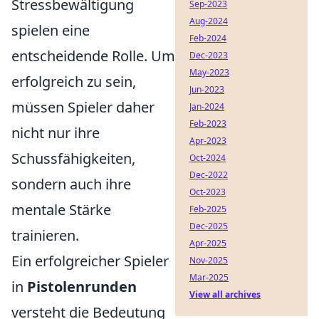
Stressbewältigung
Sep-2023
Aug-2024
spielen eine
Feb-2024
entscheidende Rolle. Um
Dec-2023
May-2023
erfolgreich zu sein,
Jun-2023
müssen Spieler daher
Jan-2024
Feb-2023
nicht nur ihre
Apr-2023
Schussfähigkeiten,
Oct-2024
Dec-2022
sondern auch ihre
Oct-2023
mentale Stärke
Feb-2025
Dec-2025
trainieren.
Apr-2025
Ein erfolgreicher Spieler
Nov-2025
Mar-2025
in
Pistolenrunden
View all archives
versteht die Bedeutung