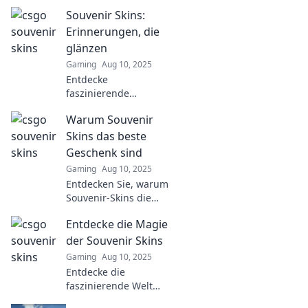
souvenir skins!
Souvenir Skins:
Discover why these
rare treasures are
Erinnerungen, die
captivating gamers
glänzen
and collectors alike.
Gaming
Aug 10, 2025
Entdecke
faszinierende
Souvenir-Skins, die
Warum Souvenir
Erinnerungen zum
Glänzen bringen! Lass
Skins das beste
dich inspirieren und
Geschenk sind
finde deinen
Gaming
Aug 10, 2025
perfekten
Entdecken Sie, warum
Erinnerungsstück!
Souvenir-Skins die
perfekten Geschenke
Entdecke die Magie
sind! Einzigartig,
persönlich und voller
der Souvenir Skins
Erinnerungen – jetzt
Gaming
Aug 10, 2025
mehr erfahren!
Entdecke die
faszinierende Welt
der Souvenir Skins!