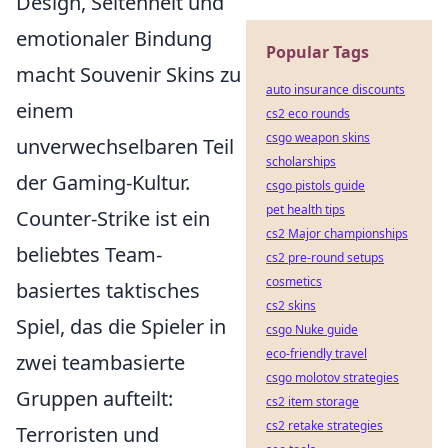
Design, Seltenheit und
emotionaler Bindung
Popular Tags
macht Souvenir Skins zu
auto insurance discounts
einem
cs2 eco rounds
csgo weapon skins
unverwechselbaren Teil
scholarships
der Gaming-Kultur.
csgo pistols guide
pet health tips
Counter-Strike ist ein
cs2 Major championships
beliebtes Team-
cs2 pre-round setups
cosmetics
basiertes taktisches
cs2 skins
Spiel, das die Spieler in
csgo Nuke guide
eco-friendly travel
zwei teambasierte
csgo molotov strategies
Gruppen aufteilt:
cs2 item storage
cs2 retake strategies
Terroristen und