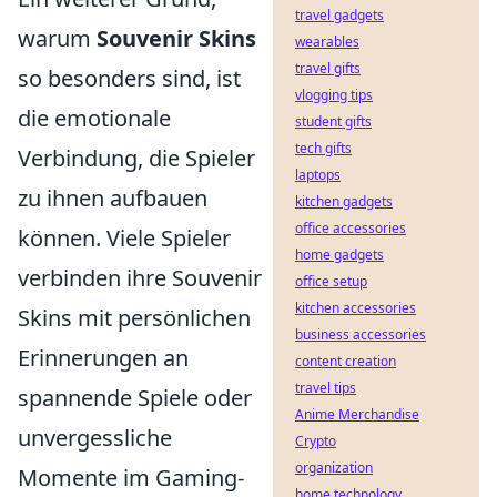
travel gadgets
warum
Souvenir Skins
wearables
travel gifts
so besonders sind, ist
vlogging tips
die emotionale
student gifts
tech gifts
Verbindung, die Spieler
laptops
zu ihnen aufbauen
kitchen gadgets
office accessories
können. Viele Spieler
home gadgets
verbinden ihre Souvenir
office setup
kitchen accessories
Skins mit persönlichen
business accessories
Erinnerungen an
content creation
travel tips
spannende Spiele oder
Anime Merchandise
unvergessliche
Crypto
organization
Momente im Gaming-
home technology