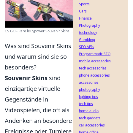
Sports
Cars
Finance
Photography
CS GO - Rare iBuypower Souvenir Skins ...
technology
Gambling
Was sind Souvenir Skins
SEO APIs
Programmatic SEO
und warum sind sie so
mobile accessories
besonders?
tech accessories
phone accessories
Souvenir Skins
sind
accessories
einzigartige virtuelle
photography
lighting tips
Gegenstände in
tech tips
Videospielen, die oft als
home audio
tech gadgets
Andenken an besondere
car accessories
Ereignisse oder Turniere
home office