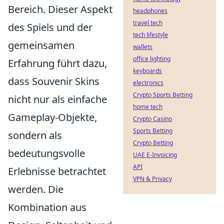
Bereich. Dieser Aspekt
headphones
travel tech
des Spiels und der
tech lifestyle
gemeinsamen
wallets
office lighting
Erfahrung führt dazu,
keyboards
dass Souvenir Skins
electronics
Crypto Sports Betting
nicht nur als einfache
home tech
Gameplay-Objekte,
Crypto Casino
Sports Betting
sondern als
Crypto Betting
bedeutungsvolle
UAE E-Invoicing
API
Erlebnisse betrachtet
VPN & Privacy
werden. Die
Kombination aus