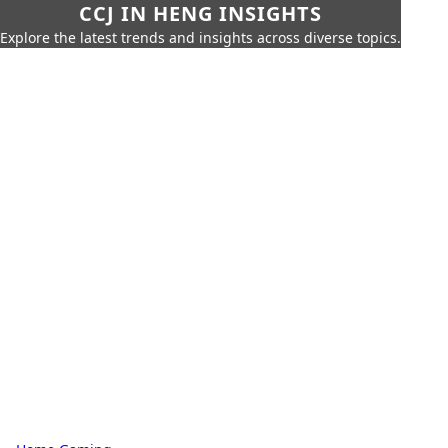
CCJ IN HENG INSIGHTS
Explore the latest trends and insights across diverse topics.