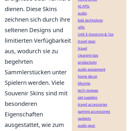
AI APIs
dienen. Diese Skins
audio
zeichnen sich durch ihre
kids technology
gifts
seltenen Designs und
UAE E-Invoicing & Tax
limitierten Verfügbarkeit
travel gear
travel
aus, wodurch sie zu
cleaning tips
begehrten
productivity
audio equipment
Sammlerstücken unter
home decor
Spielern werden. Viele
lifestyle
tech reviews
Souvenir Skins sind mit
pet supplies
besonderen
travel accessories
gaming accessories
Eigenschaften
gadgets
ausgestattet, wie zum
audio gear