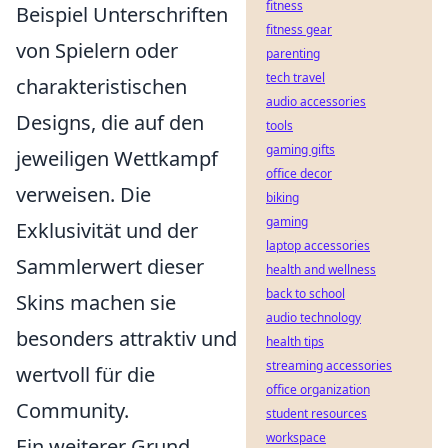
fitness
Beispiel Unterschriften
fitness gear
von Spielern oder
parenting
tech travel
charakteristischen
audio accessories
Designs, die auf den
tools
gaming gifts
jeweiligen Wettkampf
office decor
verweisen. Die
biking
gaming
Exklusivität und der
laptop accessories
Sammlerwert dieser
health and wellness
back to school
Skins machen sie
audio technology
besonders attraktiv und
health tips
streaming accessories
wertvoll für die
office organization
Community.
student resources
workspace
Ein weiterer Grund,