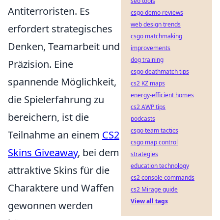
seo tools
Antiterroristen. Es
csgo demo reviews
web design trends
erfordert strategisches
csgo matchmaking
Denken, Teamarbeit und
improvements
dog training
Präzision. Eine
csgo deathmatch tips
spannende Möglichkeit,
cs2 KZ maps
energy-efficient homes
die Spielerfahrung zu
cs2 AWP tips
bereichern, ist die
podcasts
csgo team tactics
Teilnahme an einem
CS2
csgo map control
Skins Giveaway
, bei dem
strategies
education technology
attraktive Skins für die
cs2 console commands
Charaktere und Waffen
cs2 Mirage guide
View all tags
gewonnen werden