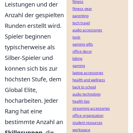
fitness
Leistungen und der
fitness gear
Anzahl der gespielten
parenting
tech travel
Runden erstellt wird.
audio accessories
Spieler beginnen
tools
gaming gifts
typischerweise als
office decor
Silber-Spieler und
biking
gaming
können sich bis zur
laptop accessories
höchsten Stufe, dem
health and wellness
back to school
Global Elite,
audio technology
hocharbeiten. Jeder
health tips
streaming accessories
Rang hat eine
office organization
bestimmte Anzahl an
student resources
workspace
Skillgruppen
, die