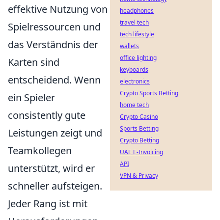
effektive Nutzung von
headphones
travel tech
Spielressourcen und
tech lifestyle
das Verständnis der
wallets
office lighting
Karten sind
keyboards
entscheidend. Wenn
electronics
Crypto Sports Betting
ein Spieler
home tech
consistently gute
Crypto Casino
Sports Betting
Leistungen zeigt und
Crypto Betting
Teamkollegen
UAE E-Invoicing
API
unterstützt, wird er
VPN & Privacy
schneller aufsteigen.
Jeder Rang ist mit