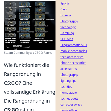
Sports
Cars
Finance
Photography
technology
Gambling
SEO APIs
Programmatic SEO
mobile accessories
Steam Community :: :: CSGO Ranks
tech accessories
phone accessories
Wie funktioniert die
accessories
Rangordnung in
photography
lighting tips
CS:GO? Eine
tech tips
vollständige Erklärung
home audio
tech gadgets
Die Rangordnung in
car accessories
CS:GO
ist ein
home office