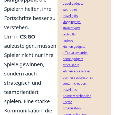
travel gadgets
Spielern helfen, ihre
wearables
travel gifts
Fortschritte besser zu
vlogging tips
verstehen.
student gifts
tech gifts
Um in
CS:GO
laptops
aufzusteigen, müssen
kitchen gadgets
office accessories
Spieler nicht nur ihre
home gadgets
Spiele gewinnen,
office setup
kitchen accessories
sondern auch
business accessories
strategisch und
content creation
travel tips
teamorientiert
Anime Merchandise
spielen. Eine starke
Crypto
organization
Kommunikation, die
home technology