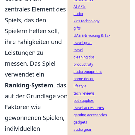
AI APIs
zentrales Element des
audio
Spiels, das den
kids technology
gifts
Spielern helfen soll,
UAE E-Invoicing & Tax
ihre Fähigkeiten und
travel gear
travel
Leistungen zu
cleaning tips
messen. Das Spiel
productivity
audio equipment
verwendet ein
home decor
Ranking-System
, das
lifestyle
tech reviews
auf der Grundlage von
pet supplies
Faktoren wie
travel accessories
gaming accessories
gewonnenen Spielen,
gadgets
individuellen
audio gear