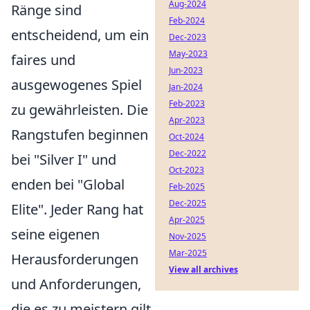
Aug-2024
Ränge sind
Feb-2024
entscheidend, um ein
Dec-2023
May-2023
faires und
Jun-2023
ausgewogenes Spiel
Jan-2024
Feb-2023
zu gewährleisten. Die
Apr-2023
Rangstufen beginnen
Oct-2024
Dec-2022
bei "Silver I" und
Oct-2023
enden bei "Global
Feb-2025
Dec-2025
Elite". Jeder Rang hat
Apr-2025
seine eigenen
Nov-2025
Mar-2025
Herausforderungen
View all archives
und Anforderungen,
die es zu meistern gilt,