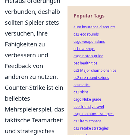
Herausforderungen
verbunden, deshalb
Popular Tags
sollten Spieler stets
auto insurance discounts
versuchen, ihre
cs2 eco rounds
csgo weapon skins
Fähigkeiten zu
scholarships
verbessern und
csgo pistols guide
pet health tips
Feedback von
cs2 Major championships
anderen zu nutzen.
cs2 pre-round setups
cosmetics
Counter-Strike ist ein
cs2 skins
beliebtes
csgo Nuke guide
eco-friendly travel
Mehrspielerspiel, das
csgo molotov strategies
taktische Teamarbeit
cs2 item storage
cs2 retake strategies
und strategisches