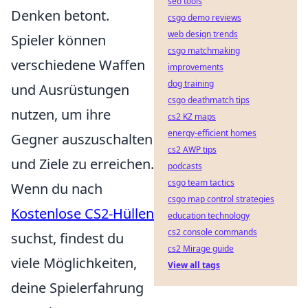
seo tools
Denken betont.
csgo demo reviews
web design trends
Spieler können
csgo matchmaking
verschiedene Waffen
improvements
dog training
und Ausrüstungen
csgo deathmatch tips
nutzen, um ihre
cs2 KZ maps
energy-efficient homes
Gegner auszuschalten
cs2 AWP tips
und Ziele zu erreichen.
podcasts
csgo team tactics
Wenn du nach
csgo map control strategies
Kostenlose CS2-Hüllen
education technology
cs2 console commands
suchst, findest du
cs2 Mirage guide
viele Möglichkeiten,
View all tags
deine Spielerfahrung