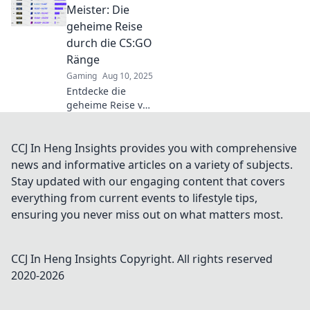
erfahre, warum sie
Meister: Die
weit mehr als nur
geheime Reise
Zahlen sind!
durch die CS:GO
Ränge
Gaming
Aug 10, 2025
Entdecke die
geheime Reise von
Bronze zu Meister
in CS:GO! Tipps
und Tricks, die
CCJ In Heng Insights provides you with comprehensive
deinen
news and informative articles on a variety of subjects.
Rangaufstieg
Stay updated with our engaging content that covers
revolutionieren
everything from current events to lifestyle tips,
werden!
ensuring you never miss out on what matters most.
CCJ In Heng Insights
Copyright. All rights reserved
2020-
2026