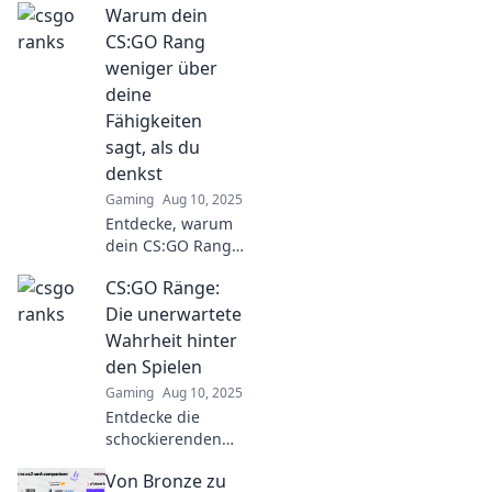
Warum dein
den CS:GO Rängen
und erlebe, wie
CS:GO Rang
Spieler zu
weniger über
Legenden wurden!
deine
Lass dich
Fähigkeiten
inspirieren!
sagt, als du
denkst
Gaming
Aug 10, 2025
Entdecke, warum
dein CS:GO Rang
nicht das ganze
CS:GO Ränge:
Bild deiner
Fähigkeiten zeigt
Die unerwartete
und welche
Wahrheit hinter
Faktoren wirklich
den Spielen
zählen!
Gaming
Aug 10, 2025
Entdecke die
schockierenden
Geheimnisse der
Von Bronze zu
CS:GO Ränge und