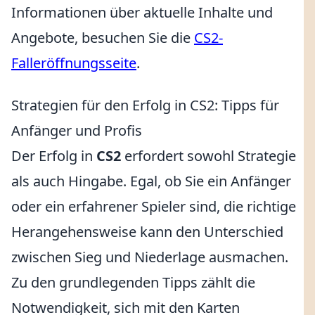
Informationen über aktuelle Inhalte und
Angebote, besuchen Sie die
CS2-
Falleröffnungsseite
.
Strategien für den Erfolg in CS2: Tipps für
Anfänger und Profis
Der Erfolg in
CS2
erfordert sowohl Strategie
als auch Hingabe. Egal, ob Sie ein Anfänger
oder ein erfahrener Spieler sind, die richtige
Herangehensweise kann den Unterschied
zwischen Sieg und Niederlage ausmachen.
Zu den grundlegenden Tipps zählt die
Notwendigkeit, sich mit den Karten