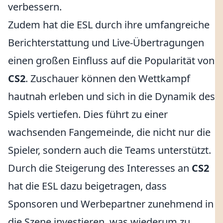
verbessern.
Zudem hat die ESL durch ihre umfangreiche
Berichterstattung und Live-Übertragungen
einen großen Einfluss auf die Popularität von
CS2
. Zuschauer können den Wettkampf
hautnah erleben und sich in die Dynamik des
Spiels vertiefen. Dies führt zu einer
wachsenden Fangemeinde, die nicht nur die
Spieler, sondern auch die Teams unterstützt.
Durch die Steigerung des Interesses an
CS2
hat die ESL dazu beigetragen, dass
Sponsoren und Werbepartner zunehmend in
die Szene investieren, was wiederum zu