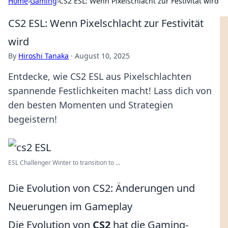
Home
›
Gaming
›
CS2 ESL: Wenn Pixelschlacht zur Festivität wird
CS2 ESL: Wenn Pixelschlacht zur Festivität
wird
By
Hiroshi Tanaka
·
August 10, 2025
Entdecke, wie CS2 ESL aus Pixelschlachten
spannende Festlichkeiten macht! Lass dich von
den besten Momenten und Strategien
begeistern!
ESL Challenger Winter to transition to ...
Die Evolution von CS2: Änderungen und
Neuerungen im Gameplay
Die Evolution von
CS2
hat die Gaming-