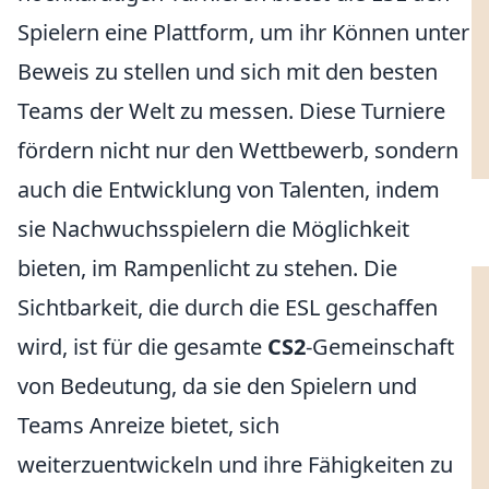
Spielern eine Plattform, um ihr Können unter
Beweis zu stellen und sich mit den besten
Teams der Welt zu messen. Diese Turniere
fördern nicht nur den Wettbewerb, sondern
auch die Entwicklung von Talenten, indem
sie Nachwuchsspielern die Möglichkeit
bieten, im Rampenlicht zu stehen. Die
Sichtbarkeit, die durch die ESL geschaffen
wird, ist für die gesamte
CS2
-Gemeinschaft
von Bedeutung, da sie den Spielern und
Teams Anreize bietet, sich
weiterzuentwickeln und ihre Fähigkeiten zu